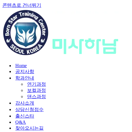
콘텐츠로 건너뛰기
Home
공지사항
학과안내
연기과정
보컬과정
댄스과정
강사소개
상담신청접수
출신스타
Q&A
찾아오시는길