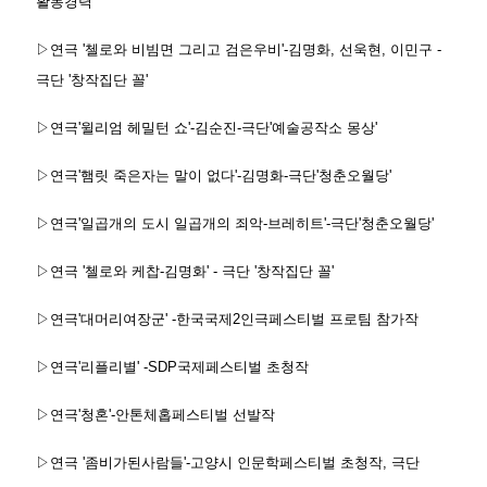
활동경력
▷연극 '첼로와 비빔면 그리고 검은우비'-김명화, 선욱현, 이민구 -
극단 '창작집단 꼴'
▷연극'윌리엄 헤밀턴 쇼'-김순진-극단'예술공작소 몽상'
▷연극'햄릿 죽은자는 말이 없다'-김명화-극단'청춘오월당'
▷연극'일곱개의 도시 일곱개의 죄악-브레히트'-극단'청춘오월당'
▷연극 '첼로와 케찹-김명화' - 극단 '창작집단 꼴'
▷연극'대머리여장군' -한국국제2인극페스티벌 프로팀 참가작
▷연극'리플리별' -SDP국제페스티벌 초청작
▷연극'청혼'-안톤체홉페스티벌 선발작
▷연극 '좀비가된사람들'-고양시 인문학페스티벌 초청작, 극단