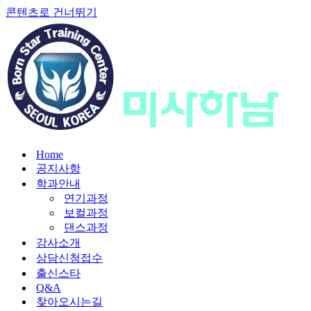
콘텐츠로 건너뛰기
Home
공지사항
학과안내
연기과정
보컬과정
댄스과정
강사소개
상담신청접수
출신스타
Q&A
찾아오시는길