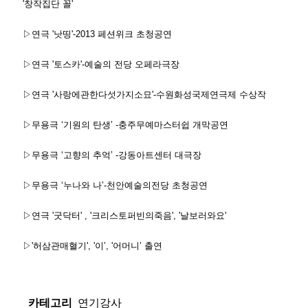
'창작집단 꼴'
▷연극 '낫띵'-2013 페션위크 초청공연
▷연극 '토스카'-예술의 전당 오페라극장
▷연극 '사랑에관한다섯가지소묘'-수원화성국제연극제 수상작
▷무용극 ‘기원의 탄생’ -충주무예마스터쉽 개막공연
▷무용극 ‘고향의 추억’ -강동아트센터 대극장
▷무용극 ‘누나와 나’-천안예술의전당 초청공연
▷연극 '굿닥터' , '크리스토퍼빈의죽음', '날보러와요'
▷'허삼관매혈기', '이’, '어머니’ 출연
카테고리
연기강사