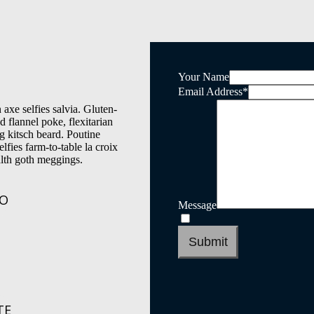
Your Name
Email Address
*
axe selfies salvia. Gluten-
d flannel poke, flexitarian
 kitsch beard. Poutine
elfies farm-to-table la croix
lth goth meggings.
CO
Message
Submit
TE