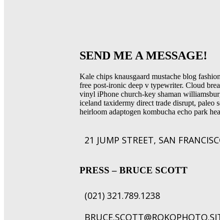
SEND ME A MESSAGE!
Kale chips knausgaard mustache blog fashion 
free post-ironic deep v typewriter. Cloud brea
vinyl iPhone church-key shaman williamsburg
iceland taxidermy direct trade disrupt, paleo s
heirloom adaptogen kombucha echo park hea
21 JUMP STREET, SAN FRANCIS
PRESS – BRUCE SCOTT
(021) 321.789.1238
BRUCE.SCOTT@ROKOPHOTO.SI