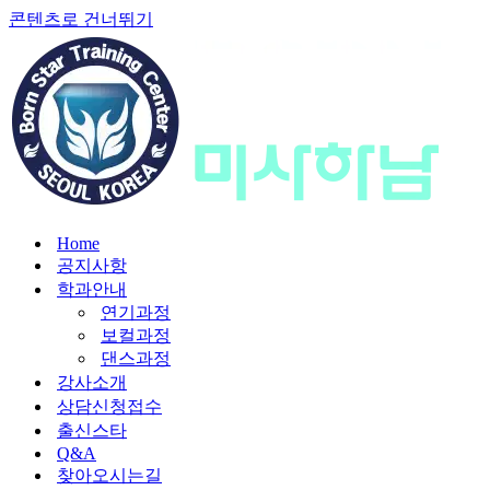
콘텐츠로 건너뛰기
Home
공지사항
학과안내
연기과정
보컬과정
댄스과정
강사소개
상담신청접수
출신스타
Q&A
찾아오시는길